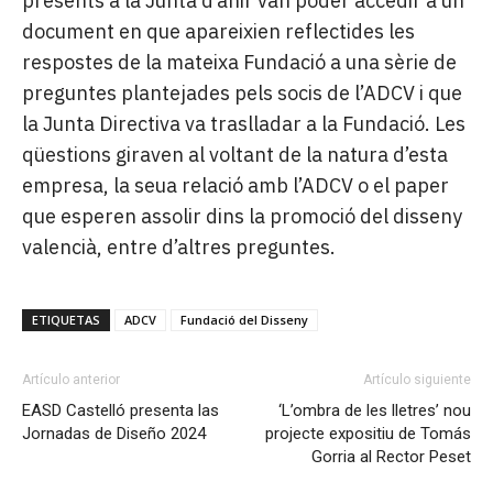
presents a la Junta d’ahir van poder accedir a un
document en que apareixien reflectides les
respostes de la mateixa Fundació a una sèrie de
preguntes plantejades pels socis de l’ADCV i que
la Junta Directiva va traslladar a la Fundació. Les
qüestions giraven al voltant de la natura d’esta
empresa, la seua relació amb l’ADCV o el paper
que esperen assolir dins la promoció del disseny
valencià, entre d’altres preguntes.
ETIQUETAS
ADCV
Fundació del Disseny
Artículo anterior
Artículo siguiente
EASD Castelló presenta las
‘L’ombra de les lletres’ nou
Jornadas de Diseño 2024
projecte expositiu de Tomás
Gorria al Rector Peset