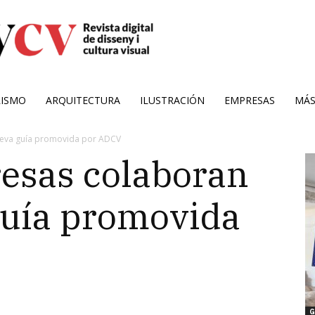
RISMO
ARQUITECTURA
ILUSTRACIÓN
EMPRESAS
MÁ
ueva guía promovida por ADCV
esas colaboran
guía promovida
G