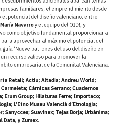
os descubrimientos adicionales abarcan temas
empresas familiares, el emprendimiento desde
y el potencial del diseño valenciano, entre
r
María Navarro
y el equipo del OID!, y
uvo como objetivo fundamental proporcionar a
para aprovechar al máximo el potencial del
a guía ‘Nueve patrones del uso del diseño en
 un recurso valioso para promover la
ámbito empresarial de la Comunitat Valenciana.
rta Retail; Actiu; Altadia; Andreu World;
; Carmeleta; Cárnicas Serrano; Cuadernos
; Erum Group; Hilaturas Ferre; Importaco;
ogia; L’Etno Museu Valencià d’Etnologia;
er; Sanycces; Suavinex; Tejas Borja; Urbànima;
al Data, y Zumex
.