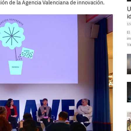
ión de la Agencia Valenciana de innovación.
U
i
15
El
im
Va