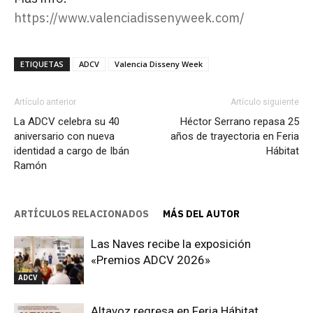
https://www.valenciadissenyweek.com/
ETIQUETAS
ADCV
Valencia Disseny Week
Artículo anterior
Artículo siguiente
La ADCV celebra su 40
Héctor Serrano repasa 25
aniversario con nueva
años de trayectoria en Feria
identidad a cargo de Ibán
Hábitat
Ramón
ARTÍCULOS RELACIONADOS
MÁS DEL AUTOR
Las Naves recibe la exposición
«Premios ADCV 2026»
ADCV
Altavoz regresa en Feria Hábitat