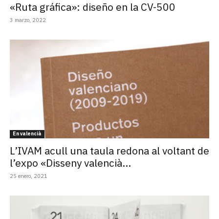
«Ruta gráfica»: diseño en la CV-500
3 marzo, 2022
En valencià
L’IVAM acull una taula redona al voltant de
l’expo «Disseny valencià...
25 enero, 2021