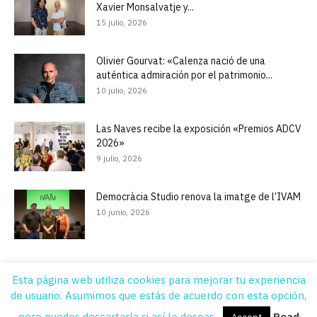
Xavier Monsalvatje y...
15 julio, 2026
Olivier Gourvat: «Calenza nació de una
auténtica admiración por el patrimonio...
10 julio, 2026
Las Naves recibe la exposición «Premios ADCV
2026»
9 julio, 2026
Democràcia Studio renova la imatge de l’IVAM
10 junio, 2026
Esta página web utiliza cookies para mejorar tu experiencia
de usuario. Asumimos que estás de acuerdo con esta opción,
Quiénes Somos
Contacto
Suscripción
Aviso legal
Publicidad
pero puedes descartarla si así lo deseas.
Read