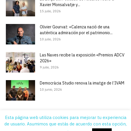
Xavier Monsalvatje y...
15 julio, 2026
Olivier Gourvat: «Calenza nació de una
auténtica admiración por el patrimonio...
10 julio, 2026
Las Naves recibe la exposición «Premios ADCV
2026»
9 julio, 2026
Democràcia Studio renova la imatge de l’IVAM
10 junio, 2026
Esta página web utiliza cookies para mejorar tu experiencia
de usuario. Asumimos que estás de acuerdo con esta opción,
Quiénes Somos
Contacto
Suscripción
Aviso legal
Publicidad