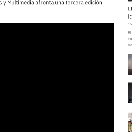
s y Multimedia afronta una tercera edición
U
i
15
El
im
Va