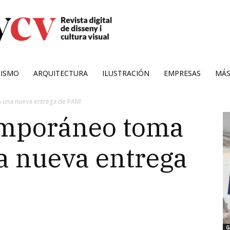
RISMO
ARQUITECTURA
ILUSTRACIÓN
EMPRESAS
MÁ
n una nueva entrega de PAM!
emporáneo toma
a nueva entrega
G