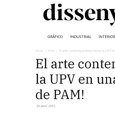
GRÁFICO
INDUSTRIAL
INTERIO
Inicio
Arte
El arte contemporáneo toma la UPV e
El arte cont
la UPV en un
de PAM!
20 abril, 2015