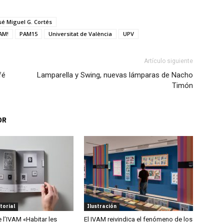
sé Miguel G. Cortés
AM!
PAM15
Universitat de València
UPV
Artículo siguiente
fé
Lamparella y Swing, nuevas lámparas de Nacho
Timón
OR
torial
Ilustración
e l’IVAM «Habitar les
El IVAM reivindica el fenómeno de los