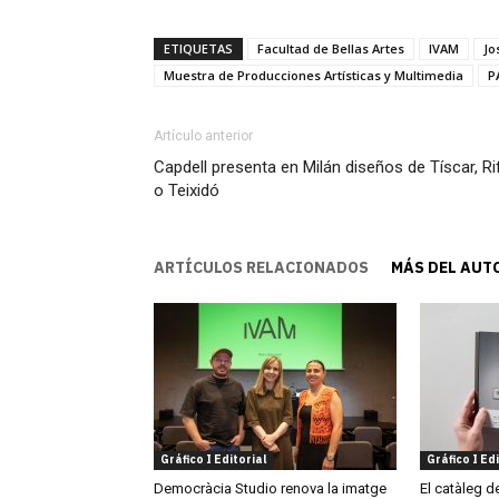
ETIQUETAS
Facultad de Bellas Artes
IVAM
Jo
Muestra de Producciones Artísticas y Multimedia
P
Artículo anterior
Capdell presenta en Milán diseños de Tíscar, Ri
o Teixidó
ARTÍCULOS RELACIONADOS
MÁS DEL AUT
Gráfico I Editorial
Gráfico I Edi
Democràcia Studio renova la imatge
El catàleg d