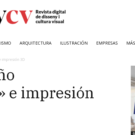
RISMO
ARQUITECTURA
ILUSTRACIÓN
EMPRESAS
MÁ
 impresión 3D
ño
» e impresión
G