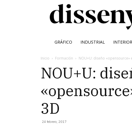
GRÁFICO
INDUSTRIAL
INTERIO
Inicio
Formación
NOU+U: diseño «opensource» e
NOU+U: dise
«opensource
3D
24 febrero, 2017