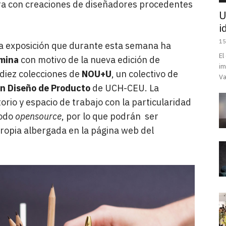
ra con creaciones de diseñadores procedentes
U
i
15
 la exposición que durante esta semana ha
El
omina
con motivo de la nueva edición de
im
 diez colecciones de
NOU+U
, un colectivo de
Va
n Diseño de Producto
de UCH-CEU. La
rio y espacio de trabajo con la particularidad
modo
opensource
, por lo que podrán ser
opia albergada en la página web del