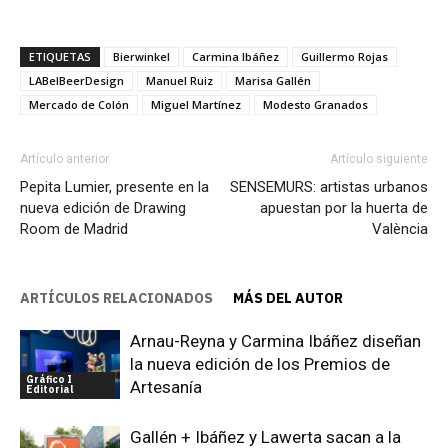
ETIQUETAS
Bierwinkel
Carmina Ibáñez
Guillermo Rojas
LABelBeerDesign
Manuel Ruiz
Marisa Gallén
Mercado de Colón
Miguel Martínez
Modesto Granados
Artículo anterior
Artículo siguiente
Pepita Lumier, presente en la
SENSEMURS: artistas urbanos
nueva edición de Drawing
apuestan por la huerta de
Room de Madrid
València
ARTÍCULOS RELACIONADOS
MÁS DEL AUTOR
Arnau-Reyna y Carmina Ibáñez diseñan
la nueva edición de los Premios de
Gráfico I
Artesanía
Editorial
Gallén + Ibáñez y Lawerta sacan a la