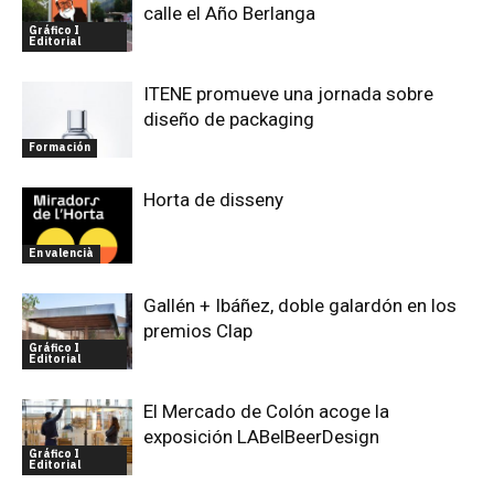
calle el Año Berlanga
Gráfico I
Editorial
ITENE promueve una jornada sobre
diseño de packaging
Formación
Horta de disseny
En valencià
Gallén + Ibáñez, doble galardón en los
premios Clap
Gráfico I
Editorial
El Mercado de Colón acoge la
exposición LABelBeerDesign
Gráfico I
Editorial