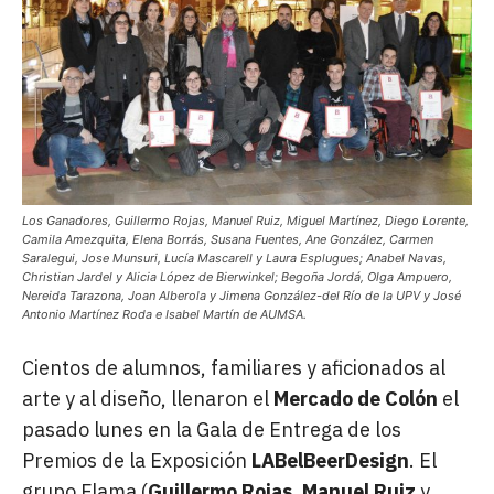
Los Ganadores, Guillermo Rojas, Manuel Ruiz, Miguel Martínez, Diego Lorente,
Camila Amezquita, Elena Borrás, Susana Fuentes, Ane González, Carmen
Saralegui, Jose Munsuri, Lucía Mascarell y Laura Esplugues; Anabel Navas,
Christian Jardel y Alicia López de Bierwinkel; Begoña Jordá, Olga Ampuero,
Nereida Tarazona, Joan Alberola y Jimena González-del Río de la UPV y José
Antonio Martínez Roda e Isabel Martín de AUMSA.
Cientos de alumnos, familiares y aficionados al
arte y al diseño, llenaron el
Mercado de Colón
el
pasado lunes en la Gala de Entrega de los
Premios de la Exposición
LABelBeerDesign
. El
grupo Flama (
Guillermo Rojas, Manuel Ruiz
y