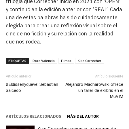
trilogía que Correcher inició en 2021 con ‘OPEN’
y continuó en la edición anterior con ‘REAL’. Cada
una de estas palabras ha sido cuidadosamente
elegida para crear una reflexión visual sobre el
cine de no ficción y su relación con la realidad
que nos rodea.
ETIQUETAS
Docs València
Filmac
Kike Correcher
Artículo anterior
Artículo siguiente
#Eldissenyqueve: Sebastián
Alejandro Macharowski ofrece
Salcedo
un taller de exlibris en el
MuVIM
ARTÍCULOS RELACIONADOS
MÁS DEL AUTOR
Kike Correcher renueva la imagen de