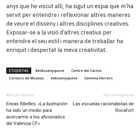
anys que he viscut allí, ha sigut un espai que m’ha
servit per entendre i reflexionar altres maneres
de veure el disseny i altres disciplines creatives.
Exposar-se a la visió d’altres creatius per
entendre el seu estil i manera de treballar ha
enriquit i despertat la meva creativitat.
ETIQUETAS
#eldissenyqueve
Centre del Carme
Consorci de Museus
eldissenyqueve
Gemma Herrero
Artículo anterior
Artículo siguiente
Eneas Ribelles: «La ilustración
Las escuelas racionalistas de
ha sido un medio para
Rocafort
acercarme a los aficionados
del València CF»