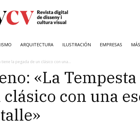
RISMO
ARQUITECTURA
ILUSTRACIÓN
EMPRESAS
MÁ
iene la pegada de un clásico con una...
no: «La Tempesta t
 clásico con una es
talle»