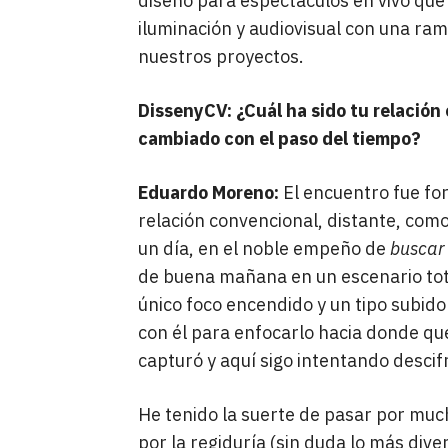
diseño para espectáculos en vivo que
iluminación y audiovisual con una ra
nuestros proyectos.
DissenyCV: ¿Cuál ha sido tu relación 
cambiado con el paso del tiempo?
Eduardo Moreno:
El encuentro fue for
relación convencional, distante, como
un día, en el noble empeño de
buscar
de buena mañana en un escenario to
único foco encendido y un tipo subid
con él para enfocarlo hacia donde qu
capturó y aquí sigo intentando descif
He tenido la suerte de pasar por much
por la regiduría (sin duda lo más dive