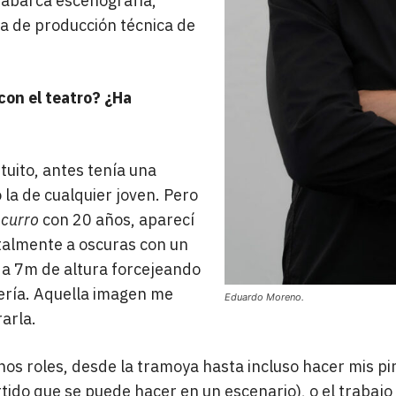
 abarca escenografía,
ma de producción técnica de
con el teatro? ¿Ha
tuito, antes tenía una
 la de cualquier joven. Pero
 curro
con 20 años, aparecí
talmente a oscuras con un
o a 7m de altura forcejeando
ería. Aquella imagen me
Eduardo Moreno.
rarla.
os roles, desde la tramoya hasta incluso hacer mis pi
rtido que se puede hacer en un escenario), o el trabajo 