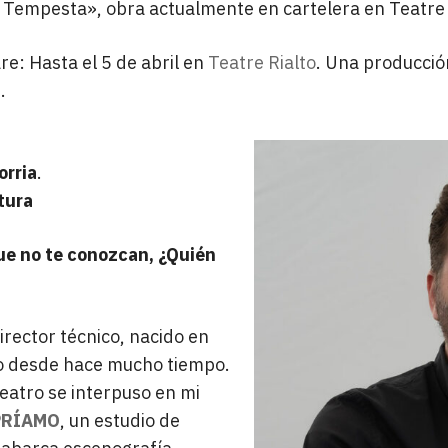
 Tempesta», obra actualmente en cartelera en Teatre 
e: Hasta el 5 de abril en
Teatre Rialto
. Una producción
a
.
rria
.
tura
ue no te conozcan, ¿Quién
rector técnico, nacido en
o desde hace mucho tiempo.
 teatro se interpuso en mi
PRÍAMO
, un estudio de