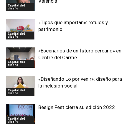
València
Capital del
diseño
«Tipos que importan»: rótulos y
patrimonio
Capital del
diseño
«Escenarios de un futuro cercano» en
Centre del Carme
Capital del
diseño
«Diseñando Lo por venir»: diseño para
la inclusión social
Capital del
diseño
Besign Fest cierra su edición 2022
Capital del
diseño