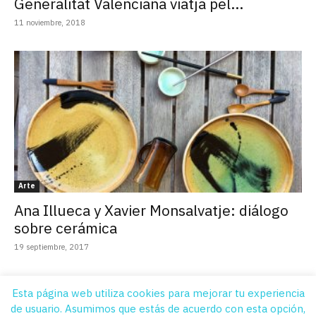
Generalitat Valenciana viatja pel...
11 noviembre, 2018
Arte
Ana Illueca y Xavier Monsalvatje: diálogo
sobre cerámica
19 septiembre, 2017
Esta página web utiliza cookies para mejorar tu experiencia
de usuario. Asumimos que estás de acuerdo con esta opción,
Quiénes Somos
Contacto
Suscripción
Aviso legal
Publicidad