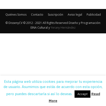
Quiénes Somos
Contacto
Suscripción
Aviso legal
Publicidad
© DissenyCV © 2012 - 2021 All Rights Reserved Diseño y Programación:
EINA Cultural y
Yerany Hernández
Esta página web utiliza cookies para mejorar tu experiencia
de usuario. Asumimos que estás de acuerdo con esta opción,
pero puedes descartarla si así lo deseas.
Read
Accept
More