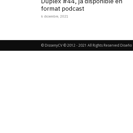
Dúplex #44, ja disponible en
format podcast
6 diciembre, 2021
© DissenyCV © 2012 - 2021 All Rights Reserved Diseño 