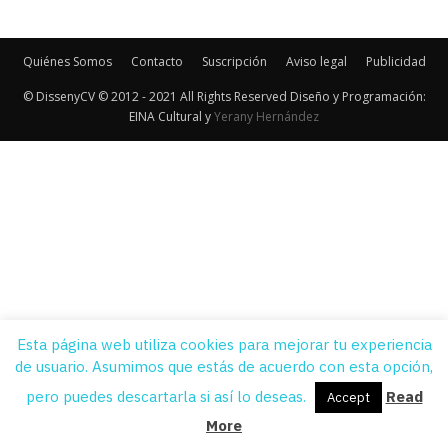
Quiénes Somos
Contacto
Suscripción
Aviso legal
Publicidad
© DissenyCV © 2012 - 2021 All Rights Reserved Diseño y Programación:
EINA Cultural y
Yerany Hernández
Esta página web utiliza cookies para mejorar tu experiencia
de usuario. Asumimos que estás de acuerdo con esta opción,
pero puedes descartarla si así lo deseas.
Read
Accept
More