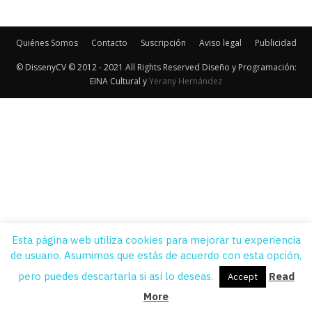
Quiénes Somos
Contacto
Suscripción
Aviso legal
Publicidad
© DissenyCV © 2012 - 2021 All Rights Reserved Diseño y Programación:
EINA Cultural y
Yerany Hernández
Esta página web utiliza cookies para mejorar tu experiencia
de usuario. Asumimos que estás de acuerdo con esta opción,
pero puedes descartarla si así lo deseas.
Read
Accept
More