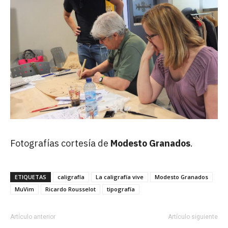
Fotografías cortesía de
Modesto Granados
.
ETIQUETAS
caligrafía
La caligrafía vive
Modesto Granados
MuVim
Ricardo Rousselot
tipografía
Artículo anterior
Artículo siguiente