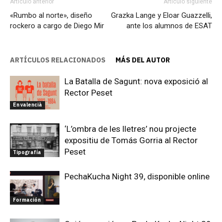
Artículo anterior
Artículo siguiente
«Rumbo al norte», diseño
Grazka Lange y Eloar Guazzelli,
rockero a cargo de Diego Mir
ante los alumnos de ESAT
ARTÍCULOS RELACIONADOS
MÁS DEL AUTOR
La Batalla de Sagunt: nova exposició al
Rector Peset
En valencià
‘L’ombra de les lletres’ nou projecte
expositiu de Tomás Gorria al Rector
Peset
Tipografía
PechaKucha Night 39, disponible online
Formación