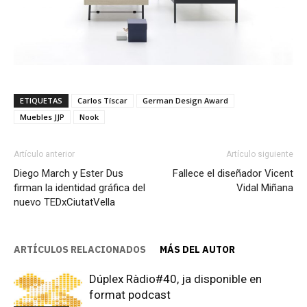
ETIQUETAS
Carlos Tíscar
German Design Award
Muebles JJP
Nook
Artículo anterior
Artículo siguiente
Diego March y Ester Dus
Fallece el diseñador Vicent
firman la identidad gráfica del
Vidal Miñana
nuevo TEDxCiutatVella
ARTÍCULOS RELACIONADOS
MÁS DEL AUTOR
Dúplex Ràdio#40, ja disponible en
format podcast