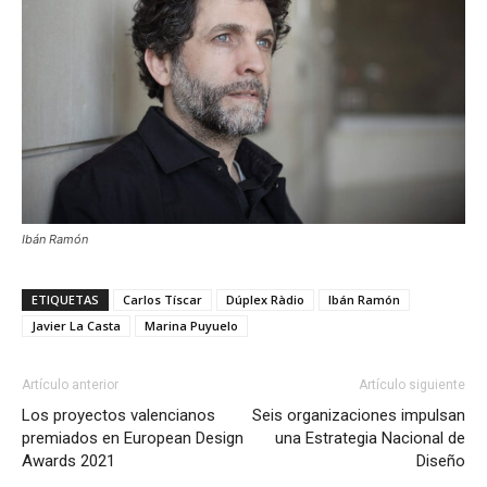
Ibán Ramón
ETIQUETAS
Carlos Tíscar
Dúplex Ràdio
Ibán Ramón
Javier La Casta
Marina Puyuelo
Artículo anterior
Artículo siguiente
Los proyectos valencianos
Seis organizaciones impulsan
premiados en European Design
una Estrategia Nacional de
Awards 2021
Diseño