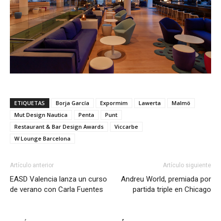
ETIQUETAS
Borja García
Expormim
Lawerta
Malmö
Mut Design Nautica
Penta
Punt
Restaurant & Bar Design Awards
Viccarbe
W Lounge Barcelona
Artículo anterior
Artículo siguiente
EASD Valencia lanza un curso
Andreu World, premiada por
de verano con Carla Fuentes
partida triple en Chicago