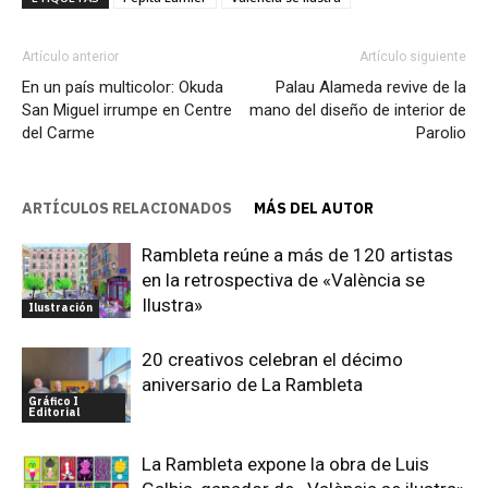
Artículo anterior
Artículo siguiente
En un país multicolor: Okuda
Palau Alameda revive de la
San Miguel irrumpe en Centre
mano del diseño de interior de
del Carme
Parolio
ARTÍCULOS RELACIONADOS
MÁS DEL AUTOR
Rambleta reúne a más de 120 artistas
en la retrospectiva de «València se
Ilustra»
Ilustración
20 creativos celebran el décimo
aniversario de La Rambleta
Gráfico I
Editorial
La Rambleta expone la obra de Luis