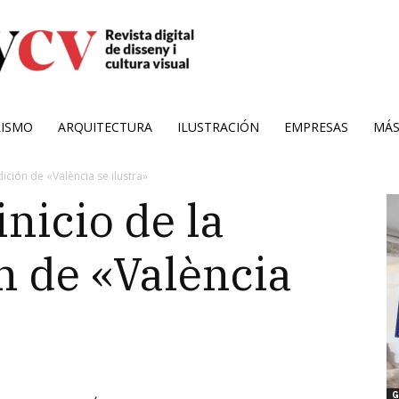
RISMO
ARQUITECTURA
ILUSTRACIÓN
EMPRESAS
MÁ
dición de «València se ilustra»
inicio de la
n de «València
G