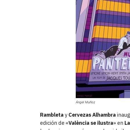
Ángel Muñoz
Rambleta
y
Cervezas Alhambra
inaug
edición de «
València se ilustra
» en
La