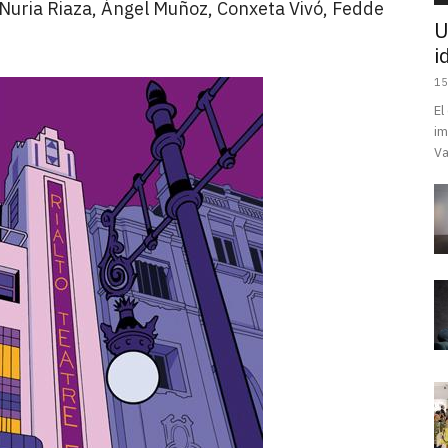
 Nuria Riaza, Ángel Muñoz, Conxeta Vivó, Fedde
U
i
15
El
im
Va