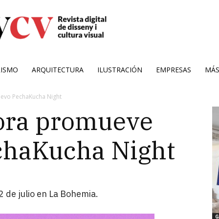
RISMO
ARQUITECTURA
ILUSTRACIÓN
EMPRESAS
MÁ
uevo PechaKucha Night
ora promueve
chaKucha Night
2 de julio en La Bohemia.
G