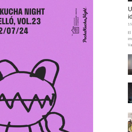
U
i
15
El
im
Va