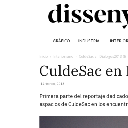
GRÁFICO
INDUSTRIAL
INTERIO
Inicio
Interiorismo
CuldeSac en Diálogos2013 (I)
CuldeSac en 
14 febrero, 2013
Primera parte del reportaje dedicado
espacios de CuldeSac en los encuent