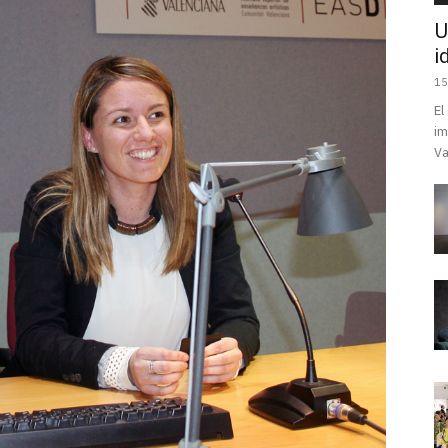
U
i
15
El
im
Va