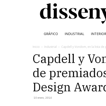
GRÁFICO
INDUSTRIAL
INTERIO
Inicio
Industrial
Capdell y Vondom, en la lista de
Capdell y Von
de premiados
Design Awar
10 enero, 2014