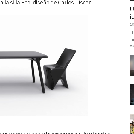
la silla Eco, diseño de Carlos Tíscar.
U
i
15
El
im
Va