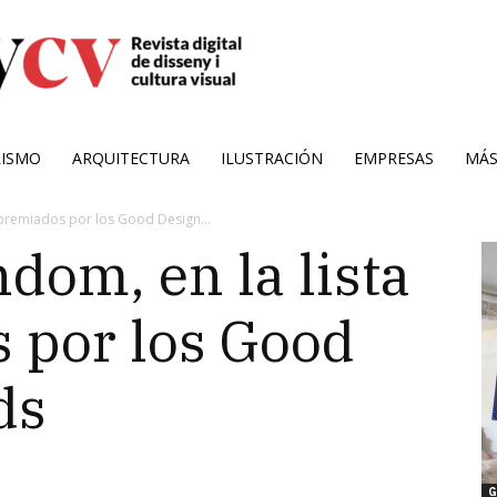
RISMO
ARQUITECTURA
ILUSTRACIÓN
EMPRESAS
MÁ
 premiados por los Good Design...
dom, en la lista
 por los Good
ds
G