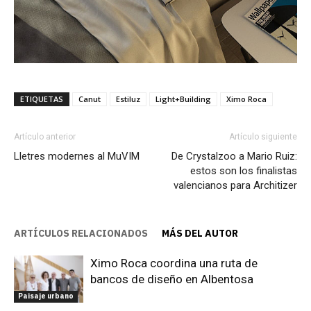
ETIQUETAS
Canut
Estiluz
Light+Building
Ximo Roca
Artículo anterior
Artículo siguiente
Lletres modernes al MuVIM
De Crystalzoo a Mario Ruiz:
estos son los finalistas
valencianos para Architizer
ARTÍCULOS RELACIONADOS
MÁS DEL AUTOR
Ximo Roca coordina una ruta de
bancos de diseño en Albentosa
Paisaje urbano