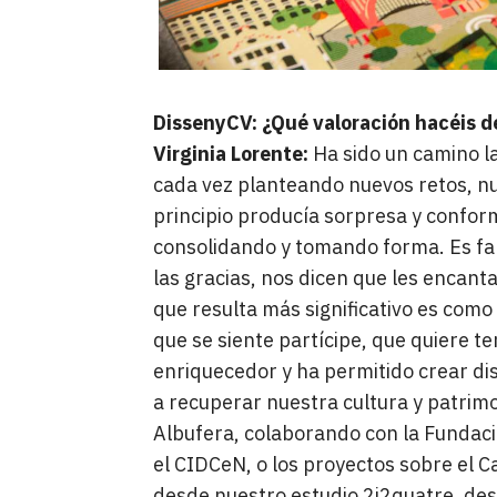
DissenyCV: ¿Qué valoración hacéis d
Virginia Lorente:
Ha sido un camino la
cada vez planteando nuevos retos, nu
principio producía sorpresa y conform
consolidando y tomando forma. Es fan
las gracias, nos dicen que les encant
que resulta más significativo es como
que se siente partícipe, que quiere t
enriquecedor y ha permitido crear d
a recuperar nuestra cultura y patrimo
Albufera, colaborando con la Fundaci
el CIDCeN, o los proyectos sobre el 
desde nuestro estudio 2i2quatre, d