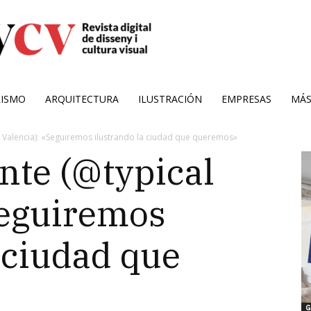
RISMO
ARQUITECTURA
ILUSTRACIÓN
EMPRESAS
MÁ
al Valencia): «Seguiremos ilustrando la ciudad que queremos»
nte (@typical
Seguiremos
 ciudad que
G