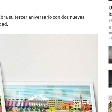
U
i
ebra su tercer aniversario con dos nuevas
15
udad.
El
im
Va