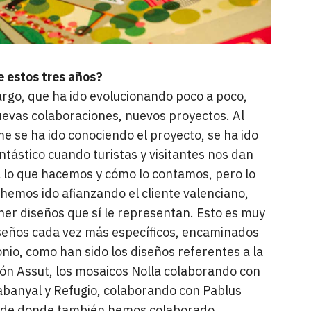
e estos tres años?
rgo, que ha ido evolucionando poco a poco,
evas colaboraciones, nuevos proyectos. Al
e se ha ido conociendo el proyecto, se ha ido
tástico cuando turistas y visitantes nos dan
a lo que hacemos y cómo lo contamos, pero lo
 hemos ido afianzando el cliente valenciano,
ener diseños que sí le representan. Esto es muy
iseños cada vez más específicos, encaminados
nio, como han sido los diseños referentes a la
ón Assut, los mosaicos Nolla colaborando con
Cabanyal y Refugio, colaborando con Pablus
esde donde también hemos colaborado