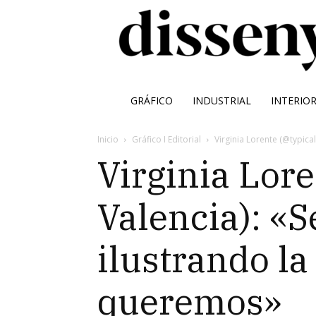
GRÁFICO
INDUSTRIAL
INTERIO
Inicio
Gráfico I Editorial
Virginia Lorente (@typic
Virginia Lore
Valencia): «
ilustrando la
queremos»