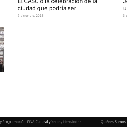
El CASC o la celebración de la
J
ciudad que podría ser
u
9 diciembre, 2015
3 
y Programación: EINA Cultural y
Yerany Hernández
Quiénes Somos