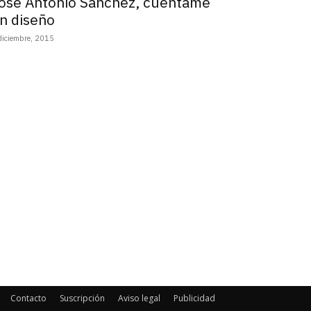
osé Antonio Sánchez, cuéntame
n diseño
diciembre, 2015
Contacto
Suscripción
Aviso legal
Publicidad