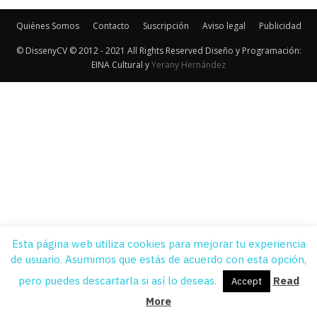
Quiénes Somos
Contacto
Suscripción
Aviso legal
Publicidad
© DissenyCV © 2012 - 2021 All Rights Reserved Diseño y Programación:
EINA Cultural y
Yerany Hernández
Esta página web utiliza cookies para mejorar tu experiencia
de usuario. Asumimos que estás de acuerdo con esta opción,
pero puedes descartarla si así lo deseas.
Read
Accept
More