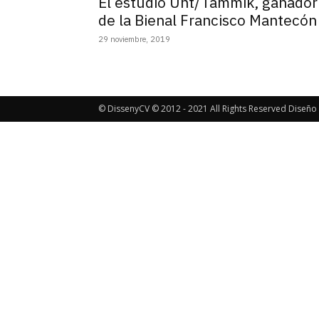
El estudio Unt/Tammik, ganador
de la Bienal Francisco Mantecón
29 noviembre, 2019
© DissenyCV © 2012 - 2021 All Rights Reserved Diseño 