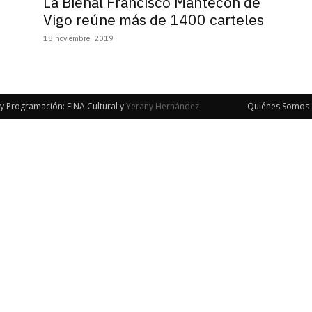
La Bienal Francisco Mantecón de
Vigo reúne más de 1400 carteles
18 noviembre, 2019
y Programación: EINA Cultural y
Yerany Hernández
Quiénes Somos