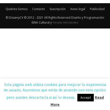
Quiénes Somos
Contacto
Suscripción
Aviso legal
Publicidad
© DissenyCV © 2012 - 2021 All Rights Reserved Diseño y Programación:
EINA Cultural y
Yerany Hernández
Esta página web utiliza cookies para mejorar tu experiencia
de usuario. Asumimos que estás de acuerdo con esta opción,
pero puedes descartarla si así lo deseas.
Read
Accept
More