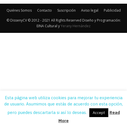
Quiénes Somos
Contacto
Suscripción
Aviso legal
Publicidad
© DissenyCV © 2012 - 2021 All Rights Reserved Diseño y Programación:
EINA Cultural y
Yerany Hernández
Esta página web utiliza cookies para mejorar tu experiencia
de usuario. Asumimos que estás de acuerdo con esta opción,
pero puedes descartarla si así lo deseas.
Read
Accept
More