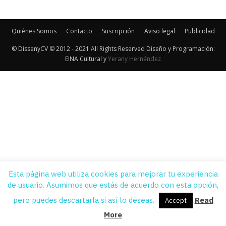
Quiénes Somos
Contacto
Suscripción
Aviso legal
Publicidad
© DissenyCV © 2012 - 2021 All Rights Reserved Diseño y Programación:
EINA Cultural y
Yerany Hernández
Esta página web utiliza cookies para mejorar tu experiencia
de usuario. Asumimos que estás de acuerdo con esta opción,
pero puedes descartarla si así lo deseas.
Read
Accept
More