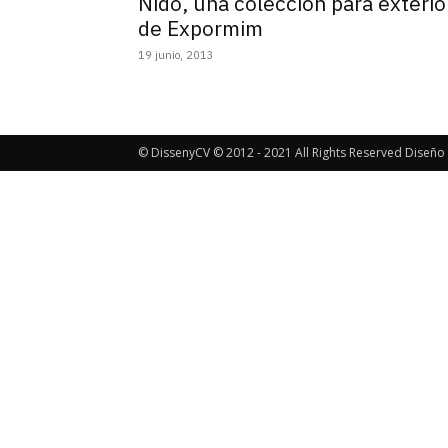
Nido, una colección para exterio
de Expormim
19 junio, 2013
© DissenyCV © 2012 - 2021 All Rights Reserved Diseño 