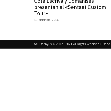
Coté Escrivá y Domanises
presentan el «Sentaet Custom
Tour»
11 diciembre, 2014
© DissenyCV © 2012 - 2021 All Rights Reserved Diseño 