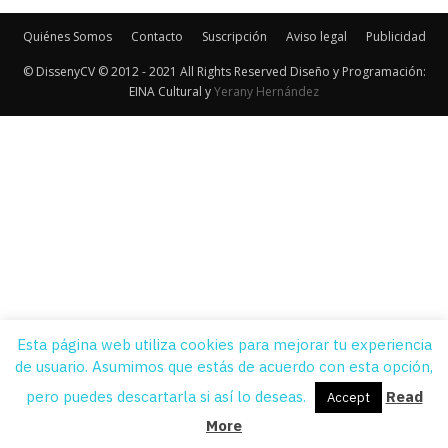
Quiénes Somos
Contacto
Suscripción
Aviso legal
Publicidad
© DissenyCV © 2012 - 2021 All Rights Reserved Diseño y Programación:
EINA Cultural y
Yerany Hernández
Esta página web utiliza cookies para mejorar tu experiencia
de usuario. Asumimos que estás de acuerdo con esta opción,
pero puedes descartarla si así lo deseas.
Read
Accept
More