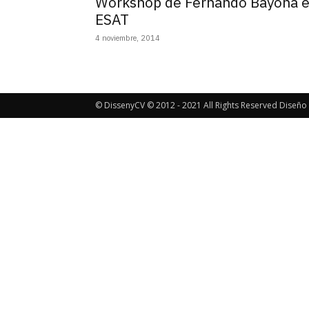
Workshop de Fernando Bayona 
ESAT
4 noviembre, 2014
© DissenyCV © 2012 - 2021 All Rights Reserved Diseño 