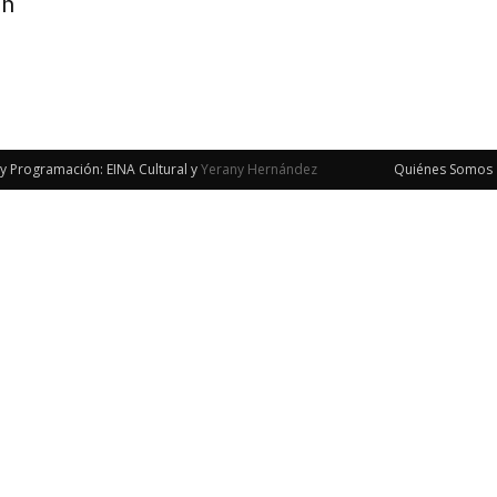
en
y Programación: EINA Cultural y
Yerany Hernández
Quiénes Somos