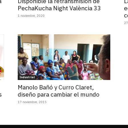
a
Disponible la retransmisión de
L
PechaKucha Night València 33
e
c
1 noviembre, 2020
27
Industrial
Manolo Bañó y Curro Claret,
s
diseño para cambiar el mundo
17 noviembre, 2015