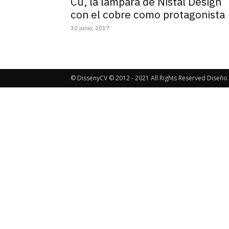
Cu, la lámpara de Nistal Design
con el cobre como protagonista
30 junio, 2017
© DissenyCV © 2012 - 2021 All Rights Reserved Diseño 