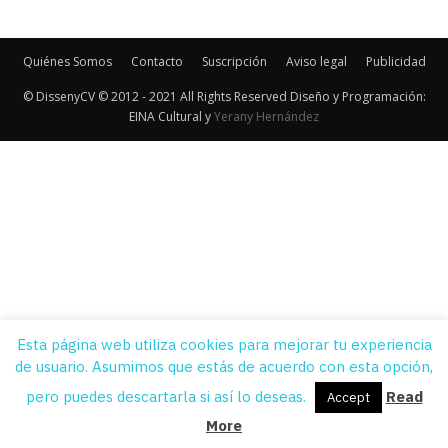
Quiénes Somos
Contacto
Suscripción
Aviso legal
Publicidad
© DissenyCV © 2012 - 2021 All Rights Reserved Diseño y Programación:
EINA Cultural y
Yerany Hernández
Esta página web utiliza cookies para mejorar tu experiencia
de usuario. Asumimos que estás de acuerdo con esta opción,
pero puedes descartarla si así lo deseas.
Read
Accept
More