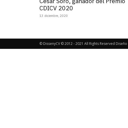
César Soro, ganador del Premio
CDICV 2020
13 diciembre, 2020
© DissenyCV © 2012 - 2021 All Rights Reserved Diseño 