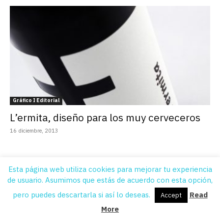
Gráfico I Editorial
L’ermita, diseño para los muy cerveceros
16 diciembre, 2013
Esta página web utiliza cookies para mejorar tu experiencia
Quiénes Somos
Contacto
Suscripción
Aviso legal
Publicidad
de usuario. Asumimos que estás de acuerdo con esta opción,
© DissenyCV © 2012 - 2021 All Rights Reserved Diseño y Programación:
pero puedes descartarla si así lo deseas.
Read
Accept
EINA Cultural y
Yerany Hernández
More