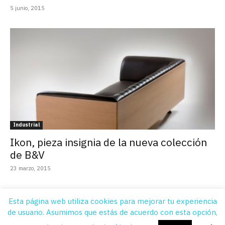
5 junio, 2015
Industrial
Ikon, pieza insignia de la nueva colección
de B&V
23 marzo, 2015
Esta página web utiliza cookies para mejorar tu experiencia
de usuario. Asumimos que estás de acuerdo con esta opción,
Quiénes Somos
Contacto
Suscripción
Aviso legal
Publicidad