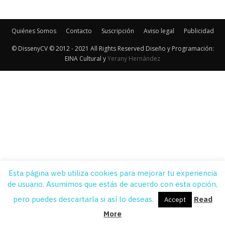
Quiénes Somos
Contacto
Suscripción
Aviso legal
Publicidad
© DissenyCV © 2012 - 2021 All Rights Reserved Diseño y Programación:
EINA Cultural y
Yerany Hernández
Esta página web utiliza cookies para mejorar tu experiencia
de usuario. Asumimos que estás de acuerdo con esta opción,
pero puedes descartarla si así lo deseas.
Read
Accept
More