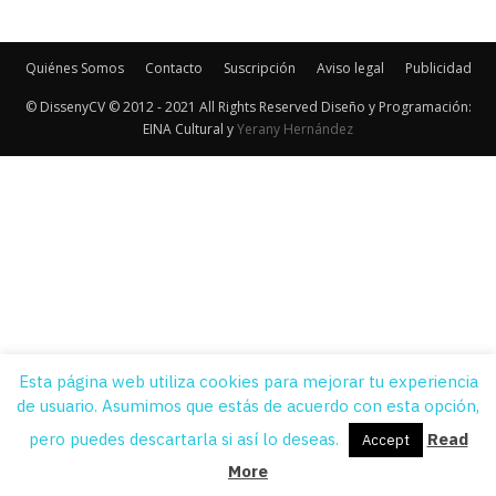
Quiénes Somos
Contacto
Suscripción
Aviso legal
Publicidad
© DissenyCV © 2012 - 2021 All Rights Reserved Diseño y Programación:
EINA Cultural y
Yerany Hernández
Esta página web utiliza cookies para mejorar tu experiencia
de usuario. Asumimos que estás de acuerdo con esta opción,
pero puedes descartarla si así lo deseas.
Read
Accept
More