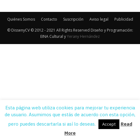
Quiénes Somos
Contacto
Suscripción
Aviso legal
Publicidad
© DissenyCV © 2012 - 2021 All Rights Reserved Diseño y Programación:
EINA Cultural y
Yerany Hernández
Esta página web utiliza cookies para mejorar tu experiencia
de usuario. Asumimos que estás de acuerdo con esta opción,
pero puedes descartarla si así lo deseas.
Read
Accept
More