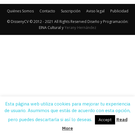
Quiénes Somos
Contacto
Suscripción
Aviso legal
Publicidad
© DissenyCV © 2012 - 2021 All Rights Reserved Diseño y Programación:
EINA Cultural y
Yerany Hernández
Esta página web utiliza cookies para mejorar tu experiencia
de usuario. Asumimos que estás de acuerdo con esta opción,
pero puedes descartarla si así lo deseas.
Read
Accept
More